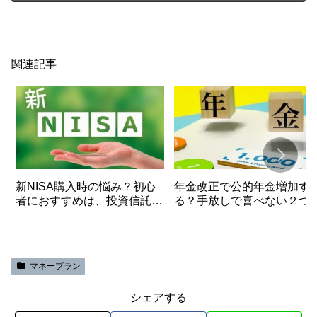
関連記事
新NISA購入時の悩み？初心
年金改正で公的年金増加す
者におすすめは、投資信託？
る？手放しで喜べない２つ
個別株？
理由
マネープラン
シェアする