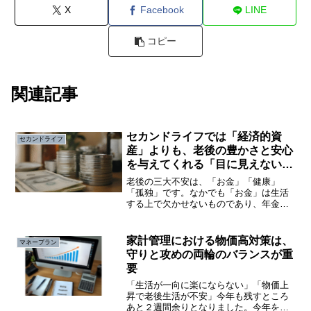
X
Facebook
LINE
コピー
関連記事
セカンドライフでは「経済的資
セカンドライフ
産」よりも、老後の豊かさと安心
を与えてくれる「目に見えない資
産」が大事
老後の三大不安は、「お金」「健康」
「孤独」です。なかでも「お金」は生活
する上で欠かせないものであり、年金だ
けで生活費が足りるのか、貯金は十分な
のか、不安に感じる方も多いと思いま
す。現在、日本社会は急速な高齢化を迎
家計管理における物価高対策は、
マネープラン
えており、老後の生活設計は個...
守りと攻めの両輪のバランスが重
要
「生活が一向に楽にならない」「物価上
昇で老後生活が不安」今年も残すところ
あと２週間余りとなりました。今年を振