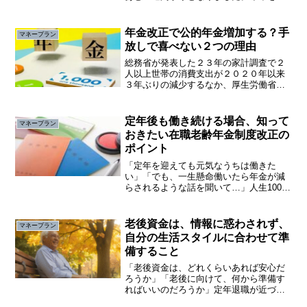
り返ると、2025年の日本経済は依然とし
て「物価高」と「実質賃金マイナス」と
いう二重苦に直面した一年でした。賃金
年金改正で公的年金増加する？手
マネープラン
が上昇しても、エネル...
放しで喜べない２つの理由
総務省が発表した２３年の家計調査で２
人以上世帯の消費支出が２０２０年以来
３年ぶりの減少するなか、厚生労働省よ
り令和６年度公的年金改正で受け取る年
金が前年度より増加すると発表がありま
した。しかし、年金額の増加を手放しで
定年後も働き続ける場合、知って
マネープラン
は喜べない理由があります。
おきたい在職老齢年金制度改正の
ポイント
「定年を迎えても元気なうちは働きた
い」「でも、一生懸命働いたら年金が減
らされるような話を聞いて…」人生100年
時代と言われる長寿社会に突入するな
か、「働けるうちは働きたい」と働く意
欲が高いシニアは年々増加しています。
老後資金は、情報に惑わされず、
マネープラン
しかし、「一生懸命働いた...
自分の生活スタイルに合わせて準
備すること
「老後資金は、どれくらいあれば安心だ
ろうか」「老後に向けて、何から準備す
ればいいのだろうか」定年退職が近づく
につれ、老後の生活が不安になるが、年