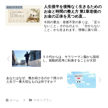
金や資産運用などお金のことは、よくわ
からない。そんな、ジレンマを感じてい
人生後半を後悔なく生きるための
セカンドライフ
る人は少なくないと思いま...
お金と時間の整え方 第1章老後の
お金の正体を見つめ直
す
今回の要点：老後不安の多くは、「足り
ないこと」そのものより、「分からない
こと」から生まれます。情報に振り回さ
れる前に、自分の暮らしと価値観に立ち
返ること。それが、不安を現実的な備え
へ変える第一歩になります。不安は「足
りない」より見えないから...
５０代からは、サラリーマン脳から脱却
し、能動的思考に転換することが大切
あなたはなぜ、働き続けるのか？残りの
人生で一番大切なものは何ですか？
ホーム
マネープラン