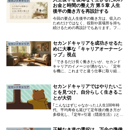
セカンドキャリア
お金と時間の整え方 第５章 人生
後半の働き方を再設計する
今回の要点人生後半の働き方は、収入の
ためだけではなく、役割や居場所を持ち
続けるための再設計でもあります。フル
タイムか引退かの二択ではなく、自分の
体力や暮らしに合った関わり方を見つけ
ることが、前向きな人生後半を支えま
セカンドキャリアを成功させるた
セカンドキャリア
す。第５章 人生後半の働き...
めに大事な「キャリアオーナーシ
ップ」視点
「できるだけ長く働きたいが、セカンド
キャリアのイメージが湧かない」「定年
を機に、これまでと違う仕事に取り組ん
でみたい」「スキル・経験を活かして独
立したい」定年が目前の50代後半から60
代前半に差し掛かると、定年後のセカン
セカンドキャリアではやりたいこ
セカンドキャリア
ドキャリアはどうすれ...
とを見つけ、自分らしく生きるこ
とが大切
｢こんなはずじゃなかった｣人生100年時
代、平均寿命も延びて定年後の働き方が
多様化し、｢定年=引退（隠居生活）｣とい
うモデルは既に過去のものとなっていま
す。近年は、｢経済的な理由｣と｢社会との
つながり｣から定年後も働き続ける人が増
正解なき道の選択は、万全の準備