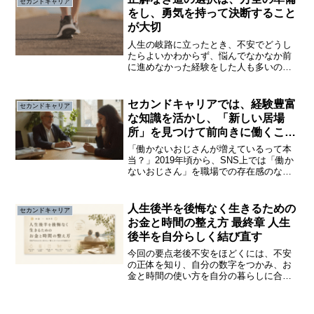
セカンドキャリア
えています...
をし、勇気を持って決断すること
が大切
人生の岐路に立ったとき、不安でどうし
たらよいかわからず、悩んでなかなか前
に進めなかった経験をした人も多いので
はないでしょうか。私にとっては、５８
歳のときでした。それは、「第二の人
生」の選択です。定年以降は、働くの
セカンドキャリアでは、経験豊富
セカンドキャリア
か、それともリタイアか、また...
な知識を活かし、「新しい居場
所」を見つけて前向きに働くこと
が大切
「働かないおじさんが増えているって本
当？」2019年頃から、SNS上では「働か
ないおじさん」を職場での存在感のなさ
から「妖精さん」と揶揄して呼ぶそうで
す。元々は、サボっているように見える
人や変化を嫌う管理職など、仕事意欲は
人生後半を後悔なく生きるための
セカンドキャリア
低いのに高給取りの...
お金と時間の整え方 最終章 人生
後半を自分らしく結び直す
今回の要点老後不安をほどくには、不安
の正体を知り、自分の数字をつかみ、お
金と時間の使い方を自分の暮らしに合わ
せて見直すことが大切です。大きな準備
よりも、今日から始められる小さな実践
の積み重ねが、人生後半を自分らしいも