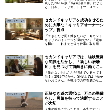
表した2026年版『高齢社会白書』による
と、日本、アメリカ、ドイツ、スウェー
デンの4カ国の65歳以上を対象にした調査
で、「今後も収入を伴う仕事をしたい
（続けたい）」と答えた人の割合は、日
セカンドキャリアを成功させるた
セカンドキャリア
本が39.0％と最...
めに大事な「キャリアオーナーシ
ップ」視点
「できるだけ長く働きたいが、セカンド
キャリアのイメージが湧かない」「定年
を機に、これまでと違う仕事に取り組ん
でみたい」「スキル・経験を活かして独
立したい」定年が目前の50代後半から60
代前半に差し掛かると、定年後のセカン
セカンドキャリアでは、経験豊富
セカンドキャリア
ドキャリアはどうすれ...
な知識を活かし、「新しい居場
所」を見つけて前向きに働くこと
が大切
「働かないおじさんが増えているって本
当？」2019年頃から、SNS上では「働か
ないおじさん」を職場での存在感のなさ
から「妖精さん」と揶揄して呼ぶそうで
す。元々は、サボっているように見える
人や変化を嫌う管理職など、仕事意欲は
正解なき道の選択は、万全の準備
セカンドキャリア
低いのに高給取りの...
をし、勇気を持って決断すること
が大切
人生の岐路に立ったとき、不安でどうし