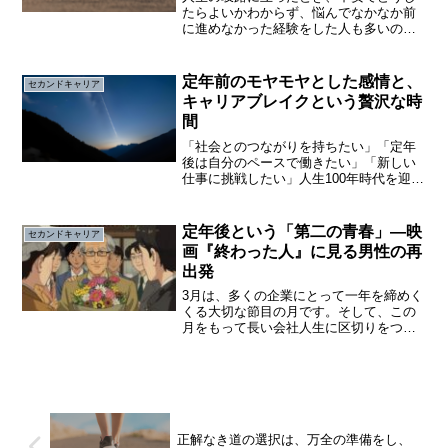
たらよいかわからず、悩んでなかなか前
に進めなかった経験をした人も多いので
はないでしょうか。私にとっては、５８
歳のときでした。それは、「第二の人
生」の選択です。定年以降は、働くの
定年前のモヤモヤとした感情と、
セカンドキャリア
か、それともリタイアか、また...
キャリアブレイクという贅沢な時
間
「社会とのつながりを持ちたい」「定年
後は自分のペースで働きたい」「新しい
仕事に挑戦したい」人生100年時代を迎
え、定年後の就業率も上昇傾向にあり、
働き方も多様化していることから、キャ
リアブレイクを経て新しい仕事に挑戦す
定年後という「第二の青春」—映
セカンドキャリア
るシニアが増えているよ...
画『終わった人』に見る男性の再
出発
3月は、多くの企業にとって一年を締めく
くる大切な節目の月です。そして、この
月をもって長い会社人生に区切りをつけ
る方も少なくありません。新しい人生の
出発定年を迎えると、「生きがい」や
「社会とのつながり」を失ったように感
じる人もいるでしょう。し...
正解なき道の選択は、万全の準備をし、