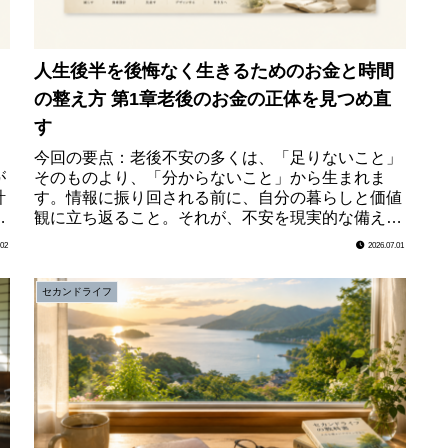
人生後半を後悔なく生きるためのお金と時間
の整え方 第1章老後のお金の正体を見つめ直
る
す
と
今回の要点：老後不安の多くは、「足りないこと」
が
そのものより、「分からないこと」から生まれま
計
す。情報に振り回される前に、自分の暮らしと価値
り
観に立ち返ること。それが、不安を現実的な備えへ
老
変える第一歩になります。不安は「足りない」より
.02
2026.07.01
見えないから...
セカンドライフ