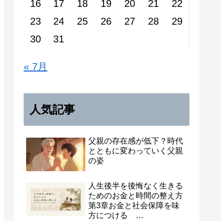
16
17
18
19
20
21
22
23
24
25
26
27
28
29
30
31
« 7月
人気記事
父親の存在感が低下？時代
とともに変わっていく父親
の姿
人生後半を後悔なく生きる
ためのお金と時間の整え方
第3章お金と社会保障を味
方につける