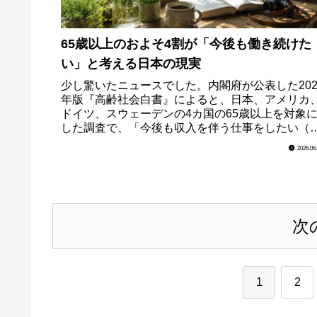
65歳以上のおよそ4割が「今後も働き続けた
い」と考える日本の現実
少し驚いたニュースでした。内閣府が公表した202
年版『高齢社会白書』によると、日本、アメリカ
ドイツ、スウェーデンの4カ国の65歳以上を対象
した調査で、「今後も収入を伴う仕事をしたい（
けたい）」と答えた人の割合は、日本が39.0％と
2026.06
最...
次
1
2