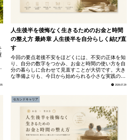
人生後半を後悔なく生きるためのお金と時間
の整え方 最終章 人生後半を自分らしく結び直
す
そ
遅
今回の要点老後不安をほどくには、不安の正体を知
り、自分の数字をつかみ、お金と時間の使い方を自
分の暮らしに合わせて見直すことが大切です。大き
期
な準備よりも、今日から始められる小さな実践の積
み重ねが、人生後半を自分らしいものにしていきま
.05
2026.07.29
す。最終章...
セカンドキャリア