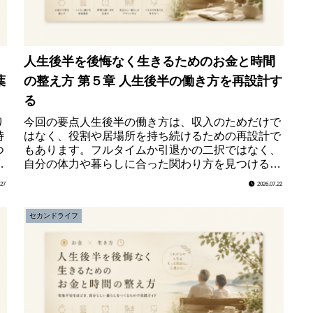
人生後半を後悔なく生きるためのお金と時間
葉
の整え方 第５章 人生後半の働き方を再設計す
る
り
今回の要点人生後半の働き方は、収入のためだけで
時
はなく、役割や居場所を持ち続けるための再設計で
つ
もあります。フルタイムか引退かの二択ではなく、
り
自分の体力や暮らしに合った関わり方を見つけるこ
く
とが、前向きな人生後半を支えます。第５章 人生
.27
2026.07.22
後半の働き...
セカンドライフ