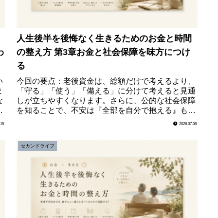
人生後半を後悔なく生きるためのお金と時間
わ
の整え方 第3章お金と社会保障を味方につけ
る
い
今回の要点：老後資金は、総額だけで考えるより、
ま
「守る」「使う」「備える」に分けて考えると見通
な
しが立ちやすくなります。さらに、公的な社会保障
と
を知ることで、不安は『全部を自分で抱える』もの
から『足りない部分を備える』ものへと変わってい
.15
2026.07.08
きます。第...
セカンドライフ