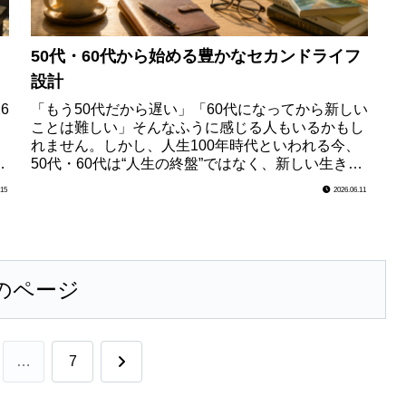
50代・60代から始める豊かなセカンドライフ
設計
6
「もう50代だから遅い」「60代になってから新しい
、
ことは難しい」そんなふうに感じる人もいるかもし
に
れません。しかし、人生100年時代といわれる今、
続
50代・60代は“人生の終盤”ではなく、新しい生き方
をデザインするための大切な転換期です。子育て...
.15
2026.06.11
のページ
次
…
7
へ