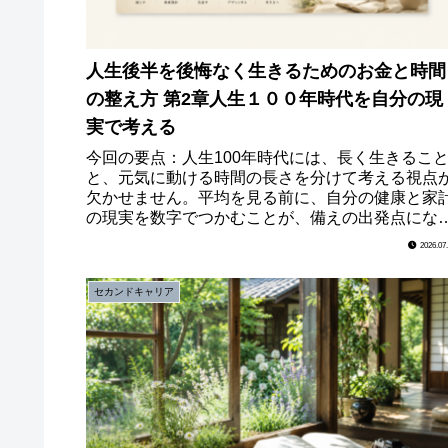
人生後半を後悔なく生きるためのお金と時間
の整え方 第2章人生１００年時代を自分の現
実で考え
今回の要点：人生100年時代には、長く生きるこ
と、元気に動ける時間の長さを分けて考える視点
欠かせません。平均を見る前に、自分の健康と家
の現実を数字でつかむことが、備えの出発点にな
ます。人生１００年時代は既に現実になっている
2026.07
後不安を...
セカンドキャリア