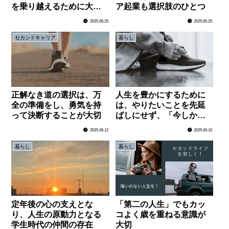
を乗り越えるために大事
ア起業も選択肢のひとつ
なこと
2025.06.25
2025.06.25
セカンドキャリア
暮らし
正解なき道の選択は、万
人生を豊かにするために
全の準備をし、勇気を持
は、やりたいことを先延
って決断することが大切
ばしにせず、「今しかで
きないこと」を大切にす
2025.06.12
2025.06.10
ること
暮らし
暮らし
定年後の心の支えとな
「第二の人生」でもカッ
り、人生の原動力となる
コよく歳を重ねる意識が
学生時代の仲間の存在
大切