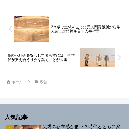
2８歳で土俵を去った元大関貴景勝から学
ぶ武士道精神を貫く人生哲学
高齢化社会を安心して暮らすには、全世
代が支え合う社会を築くことが大事
ホーム
広告
人気記事
父親の存在感が低下？時代とともに変