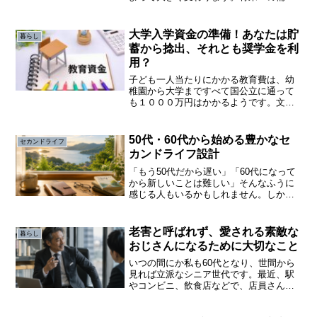
と今の経験を対立させるのではなく、今
だからこそできることを少しずつ始める
ことが、後悔の少ない人生後半につなが
大学入学資金の準備！あなたは貯
暮らし
ります。第４章 お金の価...
蓄から捻出、それとも奨学金を利
用？
子ども一人当たりにかかる教育費は、幼
稚園から大学まですべて国公立に通って
も１０００万円はかかるようです。文部
科学省の調査によると、小学校から高校
をすべて公立に通った場合、一年間の教
育費は、小学校で約３５万円、中学校、
50代・60代から始める豊かなセ
セカンドライフ
高校は約５０万円弱です。
カンドライフ設計
「もう50代だから遅い」「60代になって
から新しいことは難しい」そんなふうに
感じる人もいるかもしれません。しか
し、人生100年時代といわれる今、50代・
60代は“人生の終盤”ではなく、新しい生き
方をデザインするための大切な転換期で
老害と呼ばれず、愛される素敵な
暮らし
す。子育て...
おじさんになるために大切なこと
いつの間にか私も60代となり、世間から
見れば立派なシニア世代です。最近、駅
やコンビニ、飲食店などで、店員さんに
強い口調で怒っている同年代や年上の人
を見かけることが増えたような気がしま