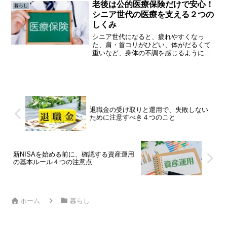
す。「昔はこうだった」「客に対する態
老後は公的医療保険だけで安心！
暮らし
度がなっていない」など...
シニア世代の医療を支える２つの
しくみ
シニア世代になると、疲れやすくなっ
た、肩・首コリがひどい、体がだるくて
重いなど、身体の不調を感じるようにな
ります。その時に思う病気やけがの治療
や通院などにかかるお金の不安を解消す
るためには、まずは日本の医療保険制度
を知ることが大切になります。
退職金の受け取りと運用で、失敗しない
ために注意すべき４つのこと
新NISAを始める前に、確認する資産運用
の基本ルール４つの注意点
ホーム
暮らし