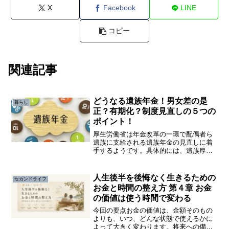
X
Facebook
LINE
コピー
関連記事
どうなる遺族年金！男女差の是
暮らし
正？有期化？制度見直しの５つの
ポイント！
厚生労働省は年金改革の一環で配偶者ら
遺族に支給される遺族年金の見直しに着
手するようです。具体的には、遺族厚生
年金の支給要件に男女差があるため是正
案をまとめるようです。昭和の世帯をモ
デルにした年金制度は女性の社会進出と
人生後半を後悔なく生きるための
セカンドライフ
ともに転換期を迎えています。
お金と時間の整え方 第４章 お金
の価値は使う時間で変わる
今回の要点お金の価値は、金額そのもの
よりも、いつ、どんな状態で使えるかに
よって大きく変わります。将来への備え