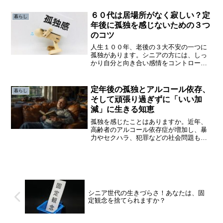
す。年をとり、経験する機会を失ってか
ら「やっておけばよかった」と後悔しな
６０代は居場所がなく寂しい？定
暮らし
いようにしたいものです。
年後に孤独を感じないための３つ
のコツ
人生１００年、老後の３大不安の一つに
孤独があります。シニアの方には、しっ
かり自分と向き合い感情をコントロール
している方と孤独と不安に押しつぶされ
て、感情的になって孤立してしまう方が
います。背景には、自分の居場所がなく
定年後の孤独とアルコール依存、
暮らし
なる寂しさがあるようです。
そして頑張り過ぎずに「いい加
減」に生きる知恵
孤独を感じたことはありますか。近年、
高齢者のアルコール依存症が増加し、暴
力やセクハラ、犯罪などの社会問題も目
立つようになっています。本来、高齢者
は豊富な知識と経験を持つ良識人であ
り、地域の「ご意見番」的存在でした。
しかし、今や「キレる高齢者...
シニア世代の生きづらさ！あなたは、固
定観念を捨てられますか？