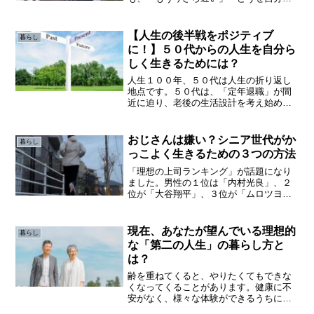
変われない」と感じてしまう方は少なく
ありません。特に50代、60代になると、
これまでの生き方がある程度固まり、
【人生の後半戦をポジティブ
暮らし
「今から大きく変わるなん...
に！】５０代からの人生を自分ら
しく生きるためには？
人生１００年、５０代は人生の折り返し
地点です。５０代は、「定年退職」が間
近に迫り、老後の生活設計を考え始めた
り、プライベートと仕事の両面で悩みや
不安が尽きません。しかし、５０歳から
始まる人生の後半戦は、自分のために楽
おじさんは嫌い？シニア世代がか
暮らし
しく過ごしたいものです。
っこよく生きるための３つの方法
「理想の上司ランキング」が話題になり
ました。男性の１位は「内村光良」、２
位が「大谷翔平」、３位が「ムロツヨ
シ」上位ランクのイメージは、「親しみ
やすい」「相手の意見に耳を傾けてくれ
る」のようです。ひと昔前の上司像とは
現在、あなたが望んでいる理想的
暮らし
時代とともに大きく変わりました。
な「第二の人生」の暮らし方と
は？
齢を重ねてくると、やりたくてもできな
くなってくることがあります。健康に不
安がなく、様々な体験ができるうちに、
たくさんの思い出をつくりたいもので