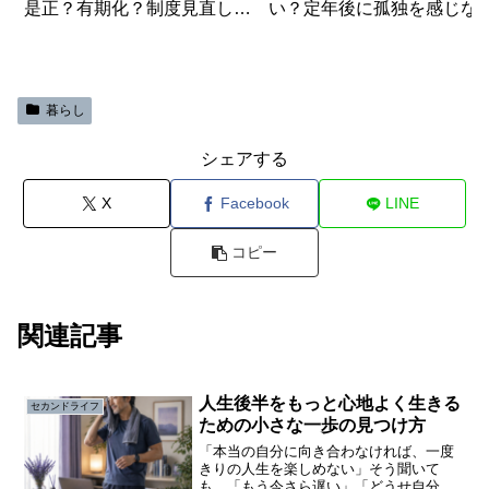
是正？有期化？制度見直しの
い？定年後に孤独を感じな
５つのポイント！
ための３つのコツ
暮らし
シェアする
X
Facebook
LINE
コピー
関連記事
人生後半をもっと心地よく生きる
セカンドライフ
ための小さな一歩の見つけ方
「本当の自分に向き合わなければ、一度
きりの人生を楽しめない」そう聞いて
も、「もう今さら遅い」「どうせ自分は