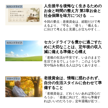
人生後半を後悔なく生きるための
セカンドライフ
お金と時間の整え方 第3章お金と
社会保障を味方につける
今回の要点：老後資金は、総額だけで考
えるより、「守る」「使う」「備える」
に分けて考えると見通しが立ちやすくな
ります。さらに、公的な社会保障を知る
ことで、不安は『全部を自分で抱える』
ものから『足りない部分を備える』もの
セカンドライフを豊かに過ごすた
セカンドライフ
へと変わっていきます。第...
めに大切なことは、定年後の収入
減に備える準備と心構え
「老後の生活が不安です。いまのままで
生活できるでしょうか？」このような不
安や悩みを抱える人は少なくありませ
ん。セカンドライフを充実させるために
は、「お金」の問題は大事です。以前に
まして物価高が進むなか、老後の生活に
老後資金は、情報に惑わされず、
マネープラン
関する不安や悩みは増すばか...
自分の生活スタイルに合わせて準
備すること
「老後資金は、どれくらいあれば安心だ
ろうか」「老後に向けて、何から準備す
ればいいのだろうか」定年退職が近づく
につれ、老後の生活が不安になるが、年