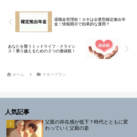
自分の言葉で描く「安心」と...
退職金管理術！カギは企業型確定拠出年
金！情報開示で効果的な運用？
あなたを襲うミッドライフ・クライシ
ス！乗り越えるための２つの価値観！
ホーム
マネープラン
人気記事
父親の存在感が低下？時代とともに変
わっていく父親の姿