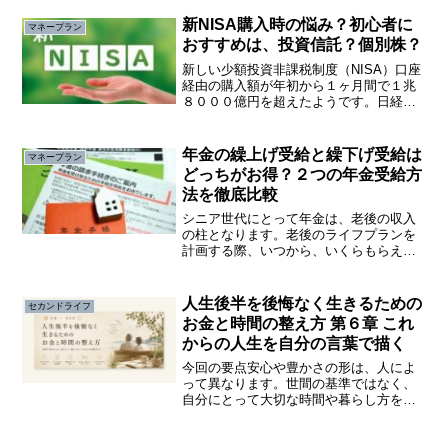
金や資産運用などお金のことは、よくわ
からない。そんな、ジレンマを感じてい
新NISA購入時の悩み？初心者に
マネープラン
る人は少なくないと思いま...
おすすめは、投資信託？個別株？
新しい少額投資非課税制度（NISA）口座
経由の購入額が年初から１ヶ月間で１兆
８０００億円を超えたようです。日経平
均株価も連日終値でバブル期を更新して
います。しかし、新しく投資を始める人
は、なにを買えばよいか悩んでいるので
年金の繰上げ受給と繰下げ受給は
マネープラン
はないでしょうか。
どっちがお得？２つの年金受給方
法を徹底比較
シニア世代にとって年金は、老後の収入
の柱となります。老後のライフプランを
計画する際、いつから、いくらもらえる
のは大変興味があります。しかし、６５
歳を境とした繰上げ受給や繰下げ受給の
仕組みや年金受給額の増減は知らない人
人生後半を後悔なく生きるための
セカンドライフ
が多いのではないでしょうか。
お金と時間の整え方 第６章 これ
からの人生を自分の言葉で描く
今回の要点安心や豊かさの形は、人によ
って異なります。世間の基準ではなく、
自分にとって大切な時間や暮らし方を見
つめ直し、自分のものさしを持つこと
が、不安に振り回されない人生後半につ
ながります。第６章 これからの人生を