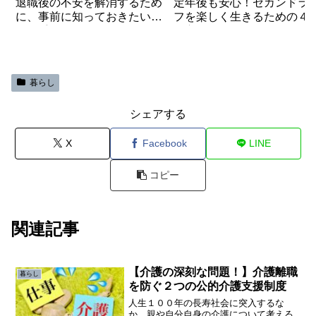
退職後の不安を解消するため
定年後も安心！セカンドラ
に、事前に知っておきたい４
フを楽しく生きるための４
つの手続き！
の心得！
暮らし
シェアする
X
Facebook
LINE
コピー
関連記事
【介護の深刻な問題！】介護離職
暮らし
を防ぐ２つの公的介護支援制度
人生１００年の長寿社会に突入するな
か、親や自分自身の介護について考える