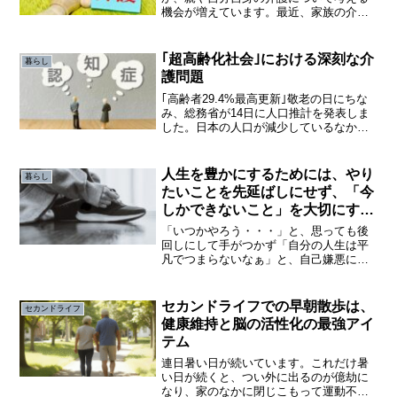
機会が増えています。最近、家族の介護
と仕事との両立に悩み、会社を辞めてし
まう人が多いようです。このような介護
離職を避けるため２つの公的介護支援制
｢超高齢化社会｣における深刻な介
暮らし
度を利用する方法があります。
護問題
｢高齢者29.4%最高更新｣敬老の日にちな
み、総務省が14日に人口推計を発表しま
した。日本の人口が減少しているなか、
高齢化率が年々上昇しており、この人口
構造の変化がセカンドライフにおける老
後不安に大きな影響を及ぼしています。
人生を豊かにするためには、やり
暮らし
高齢者人口の増加...
たいことを先延ばしにせず、「今
しかできないこと」を大切にする
こと
「いつかやろう・・・」と、思っても後
回しにして手がつかず「自分の人生は平
凡でつまらないなぁ」と、自己嫌悪に陥
っても、なにも行動もせず「時間はない
し・・・お金もないし・・・」と、言い
訳をしながら、ずるずると時は過ぎてい
セカンドライフでの早朝散歩は、
セカンドライフ
くこんな経験をした方も少...
健康維持と脳の活性化の最強アイ
テム
連日暑い日が続いています。これだけ暑
い日が続くと、つい外に出るのが億劫に
なり、家のなかに閉じこもって運動不足