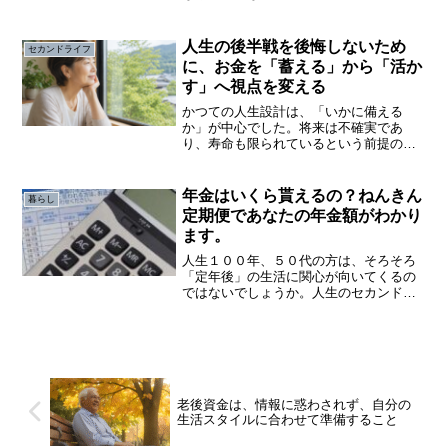
に陥っている方も多いのではないでしょ
うか。セカンドライフを楽しむためには
健康であることが重要です。そのため、
人生の後半戦を後悔しないため
セカンドライフ
「運動不足を解消して健康...
に、お金を「蓄える」から「活か
す」へ視点を変える
かつての人生設計は、「いかに備える
か」が中心でした。将来は不確実であ
り、寿命も限られているという前提のも
とで、できるだけ多くを蓄え、リスクに
備えることが合理的とされてきました。
しかし、その延長線上で見えてきたの
年金はいくら貰えるの？ねんきん
暮らし
は、「十分に備えているのに使え...
定期便であなたの年金額がわかり
ます。
人生１００年、５０代の方は、そろそろ
「定年後」の生活に関心が向いてくるの
ではないでしょうか。人生のセカンドラ
イフを考える上で、真っ先に頭に浮かぶ
のはお金の心配です。しかし、「自分は
年金をいくらもらえるのか知らない」と
いう方もまだいるようです。
老後資金は、情報に惑わされず、自分の
生活スタイルに合わせて準備すること