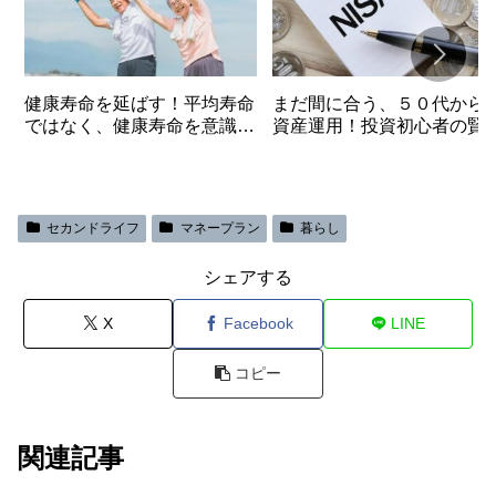
健康寿命を延ばす！平均寿命
まだ間に合う、５０代から
ではなく、健康寿命を意識す
資産運用！投資初心者の賢
る2つのこと
戦術とは！
セカンドライフ
マネープラン
暮らし
シェアする
X
Facebook
LINE
コピー
関連記事