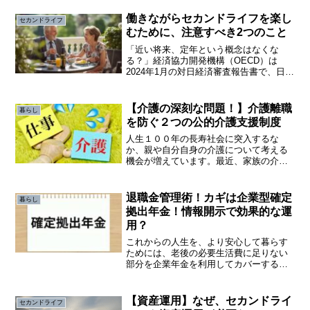
働きながらセカンドライフを楽し
セカンドライフ
むために、注意すべき2つのこと
「近い将来、定年という概念はなくな
る？」経済協力開発機構（OECD）は
2024年1月の対日経済審査報告書で、日本
が急速な少子高齢化に対応し、経済の持
続可能性を確保するためには「定年退職
制度を廃止すべき」と提言しました。定
【介護の深刻な問題！】介護離職
暮らし
年制は世界標準ではな...
を防ぐ２つの公的介護支援制度
人生１００年の長寿社会に突入するな
か、親や自分自身の介護について考える
機会が増えています。最近、家族の介護
と仕事との両立に悩み、会社を辞めてし
まう人が多いようです。このような介護
離職を避けるため２つの公的介護支援制
退職金管理術！カギは企業型確定
暮らし
度を利用する方法があります。
拠出年金！情報開示で効果的な運
用？
これからの人生を、より安心して暮らす
ためには、老後の必要生活費に足りない
部分を企業年金を利用してカバーするこ
とが大切になります。そのためには、他
社との比較や運営管理機関が選定した運
用方法や情報開示を見て、効果的な運用
【資産運用】なぜ、セカンドライ
セカンドライフ
を行うことが重要になります。