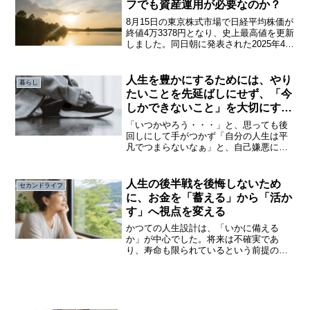
フでも資産運用が必要なのか？
8月15日の東京株式市場で日経平均株価が
終値4万3378円となり、史上最高値を更新
しました。同日朝に発表された2025年4～
6月期の国内総生産（GDP）から日本経済
や企業業績を評価する買いが日本株に集
まったようです。日本と米国との相互関
人生を豊かにするためには、やり
暮らし
税の...
たいことを先延ばしにせず、「今
しかできないこと」を大切にする
こと
「いつかやろう・・・」と、思っても後
回しにして手がつかず「自分の人生は平
凡でつまらないなぁ」と、自己嫌悪に陥
っても、なにも行動もせず「時間はない
し・・・お金もないし・・・」と、言い
訳をしながら、ずるずると時は過ぎてい
人生の後半戦を後悔しないため
セカンドライフ
くこんな経験をした方も少...
に、お金を「蓄える」から「活か
す」へ視点を変える
かつての人生設計は、「いかに備える
か」が中心でした。将来は不確実であ
り、寿命も限られているという前提のも
とで、できるだけ多くを蓄え、リスクに
備えることが合理的とされてきました。
しかし、その延長線上で見えてきたの
は、「十分に備えているのに使え...