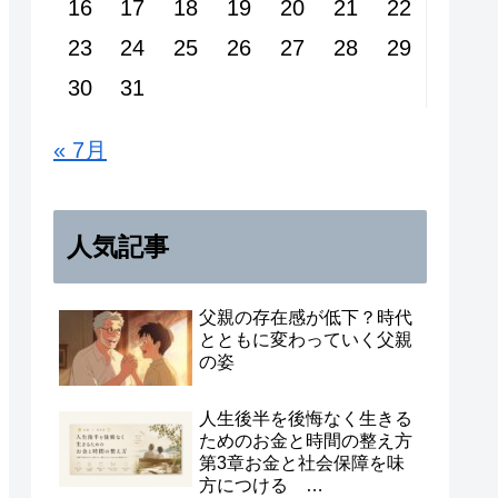
16
17
18
19
20
21
22
23
24
25
26
27
28
29
30
31
« 7月
人気記事
父親の存在感が低下？時代
とともに変わっていく父親
の姿
人生後半を後悔なく生きる
ためのお金と時間の整え方
第3章お金と社会保障を味
方につける