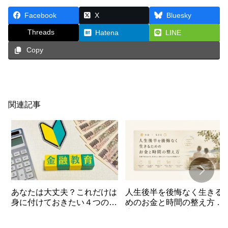
Facebook
X
Bluesky
Threads
Hatena
LINE
Copy
関連記事
あなたは大丈夫？これだけは
人生後半を後悔なく生きる
身に付けておきたい４つの金
めのお金と時間の整え方 第
融リテラシー！
章人生１００年時代を自分
現実で考える