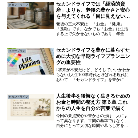
からない。そんな、ジレンマを感じてい
セカンドライフでは「経済的資
セカンドライフ
る人は少なくないと思いま...
産」よりも、老後の豊かさと安心
を与えてくれる「目に見えない資
産」が大事
老後の三大不安は、「お金」「健康」
「孤独」です。なかでも「お金」は生活
する上で欠かせないものであり、年金だ
けで生活費が足りるのか、貯金は十分な
のか、不安に感じる方も多いと思いま
す。現在、日本社会は急速な高齢化を迎
セカンドライフを豊かに暮らすた
マネープラン
えており、老後の生活設計は個...
めに大切な早期ライフプランニン
グの重要性
｢将来が不安だけど、どうしていいかわか
らない｣人生100年時代と呼ばれる現代に
おいて、「セカンドライフ」を豊かに暮
らすことは重要な意味を持つようになっ
ています。かつては定年退職を迎えた後
の人生を余生と捉えることが多かったの
人生後半を後悔なく生きるための
セカンドライフ
ですが、今では第二...
お金と時間の整え方 第６章 これ
からの人生を自分の言葉で描く
今回の要点安心や豊かさの形は、人によ
って異なります。世間の基準ではなく、
自分にとって大切な時間や暮らし方を見
つめ直し、自分のものさしを持つこと
が、不安に振り回されない人生後半につ