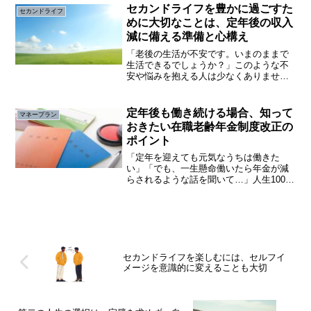
ながります。第６章 これからの人生を
セカンドライフを豊かに過ごすた
セカンドライフ
自分の言葉で描く「安心」と...
めに大切なことは、定年後の収入
減に備える準備と心構え
「老後の生活が不安です。いまのままで
生活できるでしょうか？」このような不
安や悩みを抱える人は少なくありませ
ん。セカンドライフを充実させるために
は、「お金」の問題は大事です。以前に
まして物価高が進むなか、老後の生活に
定年後も働き続ける場合、知って
マネープラン
関する不安や悩みは増すばか...
おきたい在職老齢年金制度改正の
ポイント
「定年を迎えても元気なうちは働きた
い」「でも、一生懸命働いたら年金が減
らされるような話を聞いて…」人生100年
時代と言われる長寿社会に突入するな
か、「働けるうちは働きたい」と働く意
欲が高いシニアは年々増加しています。
しかし、「一生懸命働いた...
セカンドライフを楽しむには、セルフイ
メージを意識的に変えることも大切