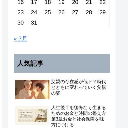
16
17
18
19
20
21
22
23
24
25
26
27
28
29
30
31
« 7月
人気記事
父親の存在感が低下？時代
とともに変わっていく父親
の姿
人生後半を後悔なく生きる
ためのお金と時間の整え方
第3章お金と社会保障を味
方につける