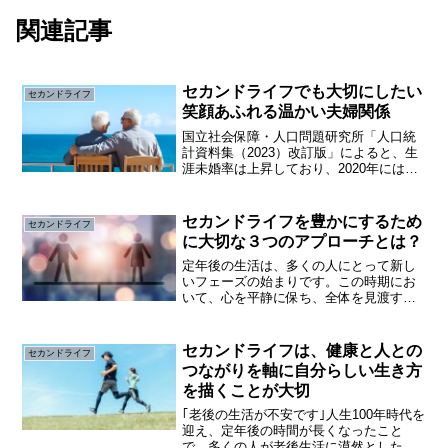
関連記事
セカンドライフでも大切にしたい
セカンドライフ
笑顔あふれる温かい夫婦関係
国立社会保障・人口問題研究所「人口統
計資料集（2023）改訂版」によると、生
涯未婚率は上昇しており、2020年には男
性が約28％、女性が約18％と過去最高に
なっています。また、「一生結婚するつ
もりがない」と考える方が、男性が
セカンドライフを豊かにするため
セカンドライフ
17.3％、女性...
に大切な３つのアプローチとは？
定年後の生活は、多くの人にとって新し
いフェーズの始まりです。この時期にお
いて、心を平静に保ち、全体を見渡す視
点を持つことが重要です。以下に、セカ
ンドライフをより豊かにするための考え
方とアプローチを紹介します。一喜一憂
セカンドライフは、健康と人との
セカンドライフ
しない心の持ち方セカンド...
つながりを軸に自分らしい生き方
を描くことが大切
｢老後の生活が不安です｣人生100年時代を
迎え、定年後の時間が長くなったこと
で、多くの人が老後生活に漠然とした不