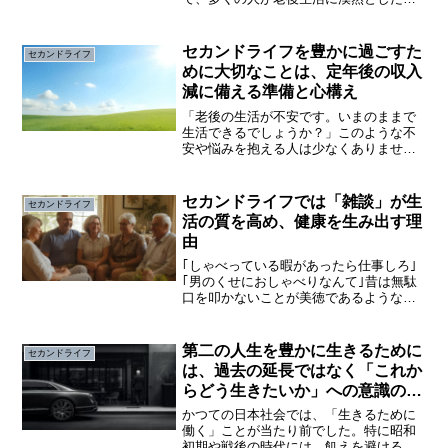
安を抱えています。老後の三大不安とし
てよく挙げられるのは、｢お金｣｢健康｣｢孤
独｣です。この中でも｢お金｣については、
セカンドライフを豊かに過ごすた
セカンドライフ
とくに注目...
めに大切なことは、定年後の収入
減に備える準備と心構え
「老後の生活が不安です。いまのままで
生活できるでしょうか？」このような不
安や悩みを抱える人は少なくありませ
ん。セカンドライフを充実させるために
は、「お金」の問題は大事です。以前に
まして物価高が進むなか、老後の生活に
セカンドライフでは「雑談」が生
セカンドライフ
関する不安や悩みは増すばか...
活の質を高め、健康を生み出す理
由
｢しゃべっている暇があったら仕事しろ｣
｢男のくせにおしゃべりなんて｣昔は無駄
口を叩かないことが美徳であるような風
潮がありました。大相撲の世界では、現
役時代は寡黙だった力士が引退した途端
に雄弁になり驚くこともあります。「男
第二の人生を豊かに生きるために
セカンドライフ
は黙って〇〇ビール」...
は、過去の延長ではなく「これか
らどう生きたいか」への意識の転
換が大切
かつての日本社会では、「生きるために
働く」ことが当たり前でした。特に昭和
初期や戦後の時代には、飢えを避けるた