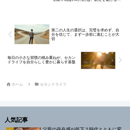
めに昼夜を問わず働くことが普通であ
り、仕事は生活の安定そのものでした。
そのため、個人の価値観や自己表現は後
回しにされ、「会社のために...
第二の人生の選択は、完璧を求めず、自
分を信じて、まず一歩前に進むことが大
切
毎日の小さな習慣の積み重ねが、セカン
ドライフを自分らしく豊かに暮らす基盤
ホーム
セカンドライフ
人気記事
父親の存在感が低下？時代とともに変