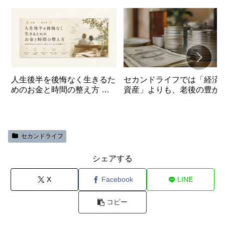
人生後半を後悔なく生きるた
セカンドライフでは「経済
めのお金と時間の整え方 第1
資産」よりも、老後の豊か
章老後のお金の正体を見つめ
と安心を与えてくれる「目
直
見えない資産」が大事
す
セカンドライフ
シェアする
X
Facebook
LINE
コピー