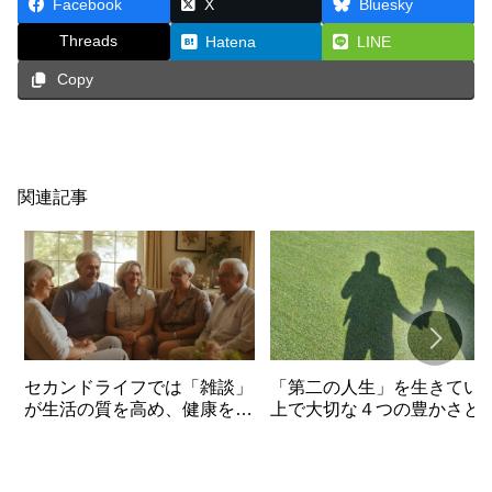
Facebook
X
Bluesky
Threads
Hatena
LINE
Copy
関連記事
セカンドライフでは「雑談」
「第二の人生」を生きてい
が生活の質を高め、健康を生
上で大切な４つの豊かさと
み出す理由
は？