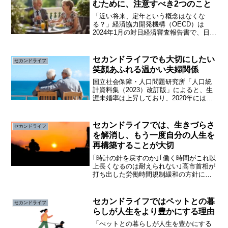
むために、注意すべき2つのこと
「近い将来、定年という概念はなくな
る？」経済協力開発機構（OECD）は
2024年1月の対日経済審査報告書で、日本
が急速な少子高齢化に対応し、経済の持
続可能性を確保するためには「定年退職
制度を廃止すべき」と提言しました。定
セカンドライフでも大切にしたい
セカンドライフ
年制は世界標準ではな...
笑顔あふれる温かい夫婦関係
国立社会保障・人口問題研究所「人口統
計資料集（2023）改訂版」によると、生
涯未婚率は上昇しており、2020年には男
性が約28％、女性が約18％と過去最高に
なっています。また、「一生結婚するつ
もりがない」と考える方が、男性が
セカンドライフでは、生きづらさ
セカンドライフ
17.3％、女性...
を解消し、もう一度自分の人生を
再構築することが大切
｢時計の針を戻すのか｣｢働く時間がこれ以
上長くなるのは耐えられない｣高市首相が
打ち出した労働時間規制緩和の方針に、
働く人や会社に大きな波紋が広がってい
ます。今回の検討の背景には、会社にと
っては従業員を長時間働かせることで少
セカンドライフではペットとの暮
セカンドライフ
子高齢化による人手...
らしが人生をより豊かにする理由
「ぺットとの暮らしが人生を豊かにする