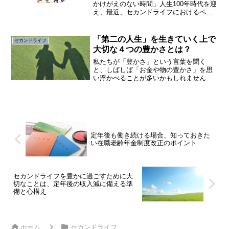
かけがえのない時間」人生100年時代を迎
え、最近、セカンドライフにおけるペッ
トとの関係性、とくに犬との暮らしが注
目されています。定年を迎え、長年の仕
事から解放されたとき、多くの人は「こ
「第二の人生」を生きていく上で
セカンドライフ
れからどう生きていこ...
大切な４つの豊かさとは？
私たちが「豊かさ」という言葉を聞く
と、しばしば「お金や物の豊かさ」を思
い浮かべることが多いかもしれません。
しかし、本当の豊かさとは「お金や物」
だけに限られません。心の充実感や人間
関係、健康など、私たちの生活をより意
味深いものにする要素も含ま...
定年後も働き続ける場合、知っておきた
い在職老齢年金制度改正のポイント
セカンドライフを豊かに過ごすために大
切なことは、定年後の収入減に備える準
備と心構え
ホーム
セカンドライフ