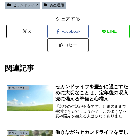
セカンドライフ
資産運用
シェアする
X
Facebook
LINE
コピー
関連記事
セカンドライフを豊かに過ごすた
セカンドライフ
めに大切なことは、定年後の収入
減に備える準備と心構え
「老後の生活が不安です。いまのままで
生活できるでしょうか？」このような不
安や悩みを抱える人は少なくありませ
ん。セカンドライフを充実させるために
は、「お金」の問題は大事です。以前に
まして物価高が進むなか、老後の生活に
働きながらセカンドライフを楽し
セカンドライフ
関する不安や悩みは増すばか...