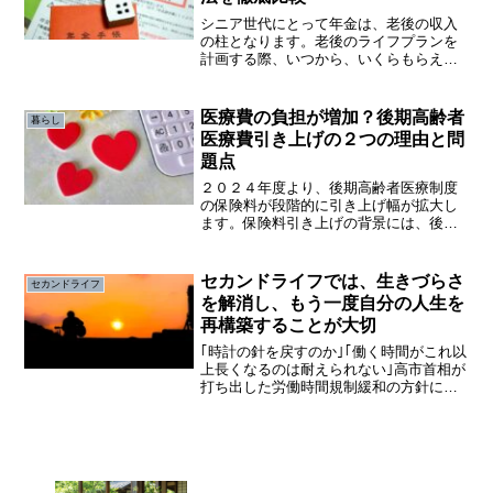
シニア世代にとって年金は、老後の収入
の柱となります。老後のライフプランを
計画する際、いつから、いくらもらえる
のは大変興味があります。しかし、６５
歳を境とした繰上げ受給や繰下げ受給の
仕組みや年金受給額の増減は知らない人
医療費の負担が増加？後期高齢者
暮らし
が多いのではないでしょうか。
医療費引き上げの２つの理由と問
題点
２０２４年度より、後期高齢者医療制度
の保険料が段階的に引き上げ幅が拡大し
ます。保険料引き上げの背景には、後期
高齢者の医療費増加による医療財政のひ
っ迫があるようです。しかし、医療にか
かる頻度が多い高齢者にとって保険料引
セカンドライフでは、生きづらさ
セカンドライフ
き上げは切実な問題です。
を解消し、もう一度自分の人生を
再構築することが大切
｢時計の針を戻すのか｣｢働く時間がこれ以
上長くなるのは耐えられない｣高市首相が
打ち出した労働時間規制緩和の方針に、
働く人や会社に大きな波紋が広がってい
ます。今回の検討の背景には、会社にと
っては従業員を長時間働かせることで少
子高齢化による人手...