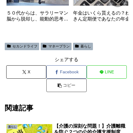
５０代からは、サラリーマン
年金はいくら貰えるの？ね
脳から脱却し、能動的思考に
きん定期便であなたの年金
転換することが大切
がわかります。
セカンドライフ
マネープラン
暮らし
シェアする
X
Facebook
LINE
コピー
関連記事
【介護の深刻な問題！】介護離職
暮らし
を防ぐ２つの公的介護支援制度