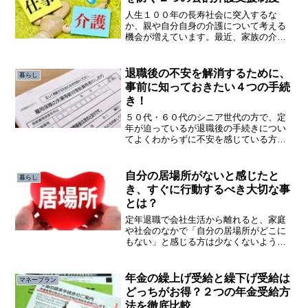
人生１００年の長寿社会に突入するな
か、親や自分自身の介護について考える
機会が増えています。最近、家族の介護
と仕事との両立に悩み、会社を辞めてし
まう人が多いようです。このような介護
離職を避けるため２つの公的介護支援制
退職後の不安を解消するために、
暮らし
度を利用する方法があります。
事前に知っておきたい４つの手続
き！
５０代・６０代のシニア世代の方で、定
年が迫っているが退職後の手続きについ
てよくわからずに不安を感じている方も
多いのではないのでしょうか。会社を退
職すると、雇用（失業）保険・健康保険
の加入・国民年金切り替え・住民税支払
自分の居場所がないと感じたと
暮らし
いなどの手続きが発生します。
き、すぐに行動するべき大切な事
とは？
定年退職で会社生活から離れると、家庭
や社会のなかで「自分の居場所がどこに
もない」と感じる方は少なくないようで
す。定年後、居場所がない会社生活で
は、「職場」や「職位」「人間関係」な
どを「自分の居場所」にしているパター
年金の繰上げ受給と繰下げ受給は
マネープラン
ンが多いと思います。しかし...
どっちがお得？２つの年金受給方
法を徹底比較