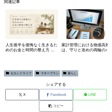
関連記事
人生後半を後悔なく生きるた
家計管理における物価高対
めのお金と時間の整え方 第
は、守りと攻めの両輪のバ
６章 これからの人生を自分
ンスが重要
の言葉で描く
セカンドライフ
マネープラン
暮らし
シェアする
X
Facebook
LINE
コピー