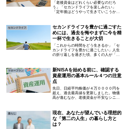
「老後資金はどれくらい必要なのだろ
う」「セカンドライフを楽しみたい」
「定年後はどうやって生きていこうか」
50代後半から60代前半になると、定年後
に迫る第二の人生をどう生きるのか人生
設計を具体的にすることが大切です。な
セカンドライフを豊かに過ごすた
セカンドライフ
ぜなら、第二の人生をより...
めには、過去を悔やまずに今を精
一杯で生きることが大切
「これからの時間をどう生きるか」「セ
カンドライフを豊かに過ごしたい」人生
の折り返しを過ぎた頃、多くの人が「こ
れからの時間をどう生きるか」を考え始
めます。仕事や子育てといった大きな役
割を終え、時間や心に少し余裕が生まれ
新NISAを始める前に、確認する
マネープラン
る一方で、健康の変化や人...
資産運用の基本ルール４つの注意
点
先日、日経平均株価が４万００００円を
超え、過去最高値を更新しました。物価
高が進むなか、老後資金が不安なシニア
層にとっても、今後、資産運用への関心
はに高まっていきます。その際、投資を
始める前に、資産運用の基本ルールを理
現在、あなたが望んでいる理想的
暮らし
解しておくことが大事です。
な「第二の人生」の暮らし方と
は？