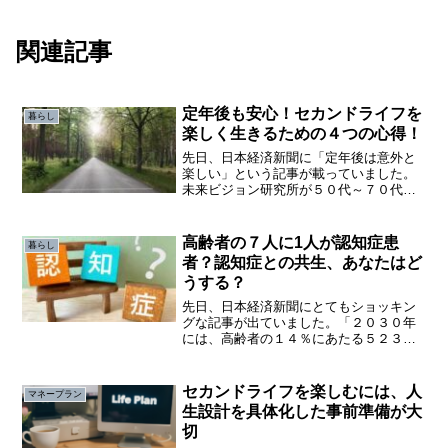
関連記事
定年後も安心！セカンドライフを
暮らし
楽しく生きるための４つの心得！
先日、日本経済新聞に「定年後は意外と
楽しい」という記事が載っていました。
未来ビジョン研究所が５０代～７０代を
対象にしたアンケートで聞いた「定年後
が楽しみ」、または「楽しいか」どうか
という問いに対し、６０代の６７％が
高齢者の７人に1人が認知症患
暮らし
「楽しい」と答えたそうです。
者？認知症との共生、あなたはど
うする？
先日、日本経済新聞にとてもショッキン
グな記事が出ていました。「２０３０年
には、高齢者の１４％にあたる５２３万
人が認知症患者になる」つまり、高齢者
の７人に１人は認知症になってしまうよ
うです。長寿化社会により、いまや認知
セカンドライフを楽しむには、人
マネープラン
症は誰でもがなりうるリスクをはらみま
生設計を具体化した事前準備が大
す。
切